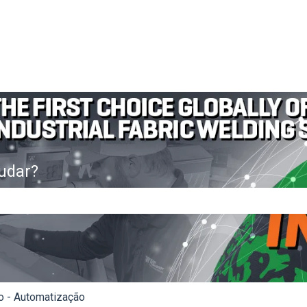
udar?
mpo de pesquisa está vazio.
o - Automatização