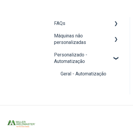
FAQs
Máquinas não
Perguntas sobre o serviço
personalizadas
Perguntas sobre máquinas
Personalizado -
Máquinas da série T e 112
Perguntas gerais
Automatização
Máquinas de costura
Geral - Automatização
Soldadores portáteis
Geral - Perguntas padrão