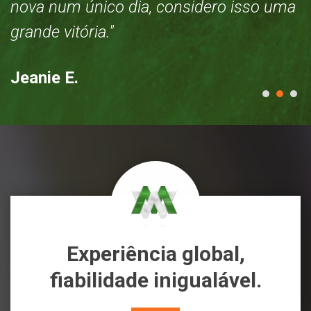
a
nova num único dia, considero isso uma
n
grande vitória."
g
Jeanie E.
J
Experiência global,
fiabilidade inigualável.