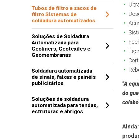
Ultr
Tubos de filtro e sacos de
Des
filtro Sistemas de
soldadura automatizados
Acu
Sist
Soluções de Soldadura
Fech
Automatizada para
Geoliners, Geotexiles e
Tec
Geomembranas
Cort
Rebo
Soldadura automatizada
de sinais, faixas e painéis
publicitários
"A equ
do gua
Soluções de soldadura
colabo
automatizada para tendas,
estruturas e abrigos
Ainda
produç