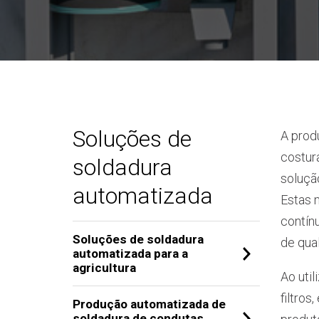
Soluções de
A produ
costur
soldadura
soluçã
automatizada
Estas 
contín
Soluções de soldadura
de qua
automatizada para a
agricultura
Ao util
filtros
Produção automatizada de
soldadura de condutas