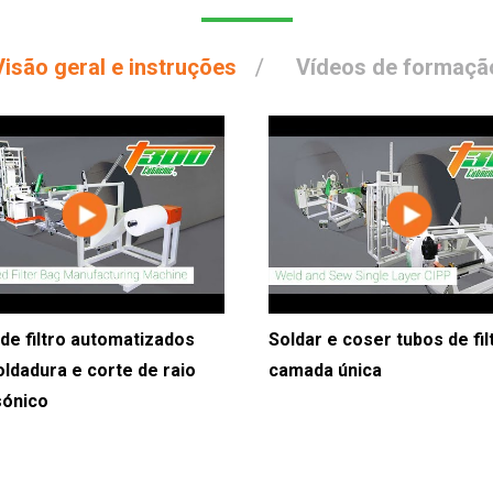
Visão geral e instruções
Vídeos de formaçã
de filtro automatizados
Soldar e coser tubos de fil
ldadura e corte de raio
camada única
sónico