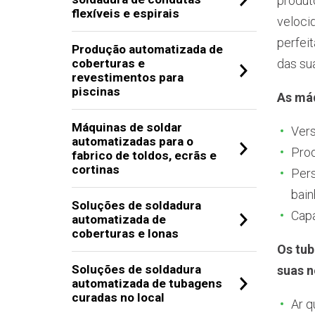
produto
flexíveis e espirais
veloci
perfei
Produção automatizada de
coberturas e
das su
revestimentos para
piscinas
As máq
Máquinas de soldar
Vers
automatizadas para o
Prod
fabrico de toldos, ecrãs e
cortinas
Pers
bain
Soluções de soldadura
Capa
automatizada de
coberturas e lonas
Os tub
Soluções de soldadura
suas n
automatizada de tubagens
curadas no local
Ar q