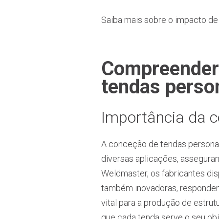
Saiba mais sobre o impacto d
Compreender 
tendas perso
Importância da c
A conceção de tendas personal
diversas aplicações, assegurand
Weldmaster, os fabricantes di
também inovadoras, responden
vital para a produção de estru
que cada tenda serve o seu ob