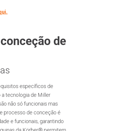
qui.
 conceção de
das
quisitos específicos de
 a tecnologia de Miller
são não só funcionais mas
te processo de conceção é
ade e funcionais, garantindo
máquinas da Körber® permitem