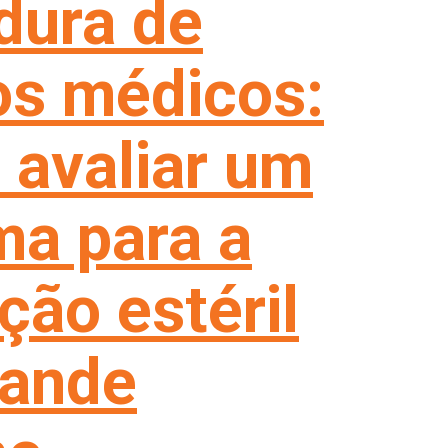
dura de
os médicos:
avaliar um
ma para a
ção estéril
rande