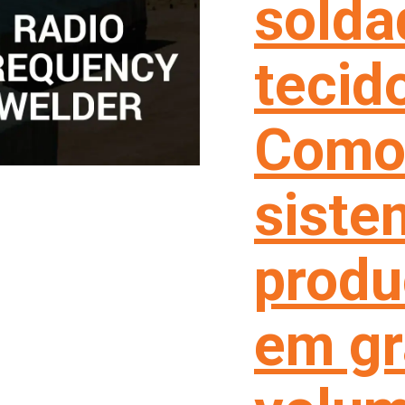
solda
tecid
Como 
siste
produ
em g