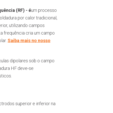
uência (RF) - é
um processo
ldadura por calor tradicional,
erior, utilizando campos
lta frequência cria um campo
lar.
Saiba mais no nosso
culas dipolares sob o campo
dadura HF deve-se
sticos.
rodos superior e inferior na