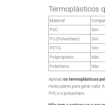
Termoplásticos 
Material
Compat
PVC
Sim
PU (Poliuretano)
Sim
PET-G
Sim
Polipropileno
Não
Polietileno
Não
Apenas
os termoplásticos po
moleculares para gerar calor. 
PVC e o poliuretano.
Não tem a certeza se o seu 