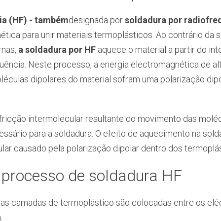
cia (HF) - também
designada por
soldadura por radiofreq
ética para unir materiais termoplásticos. Ao contrário da so
rnas,
a soldadura por HF
aquece o material a partir do int
uência. Neste processo, a energia electromagnética de a
léculas dipolares do material sofram uma polarização dipo
 fricção intermolecular resultante do movimento das molé
ecessário para a soldadura. O efeito de aquecimento na sol
ular causado pela polarização dipolar dentro dos termoplá
 processo de soldadura HF
as camadas de termoplástico são colocadas entre os eléct
.